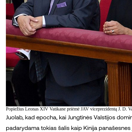
Popiežius Leonas XIV Vatikane priėmė JAV viceprezidentą J. D.
Juolab, kad epocha, kai Jungtinės Valstijos domi
padarydama tokias šalis kaip Kinija panašesnes į