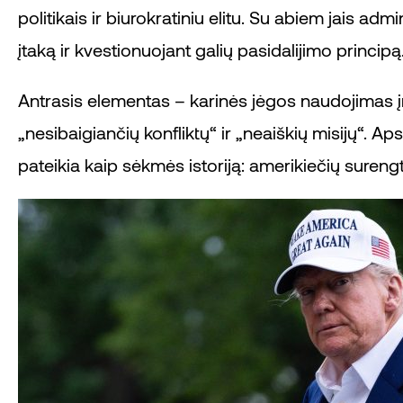
politikais ir biurokratiniu elitu. Su abiem jais ad
įtaką ir kvestionuojant galių pasidalijimo principą
Antrasis elementas – karinės jėgos naudojimas įma
„nesibaigiančių konfliktų“ ir „neaiškių misijų“. A
pateikia kaip sėkmės istoriją: amerikiečių surengt