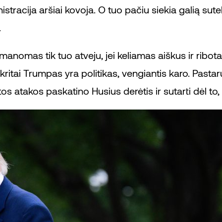
ministracija aršiai kovoja. O tuo pačiu siekia galią 
.
nomas tik tuo atveju, jei keliamas aiškus ir ribota
pskritai Trumpas yra politikas, vengiantis karo. Past
os atakos paskatino Husius derėtis ir sutarti dėl to,