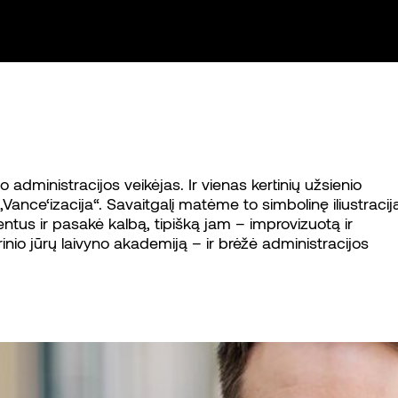
dministracijos veikėjas. Ir vienas kertinių užsienio
„Vance‘izacija“. Savaitgalį matėme to simbolinę iliustracij
tus ir pasakė kalbą, tipišką jam – improvizuotą ir
rinio jūrų laivyno akademiją – ir brėžė administracijos