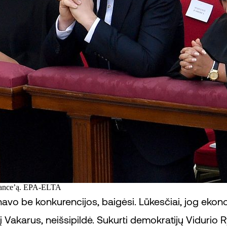
 Vance’ą. EPA-ELTA
navo be konkurencijos, baigėsi. Lūkesčiai, jog ekon
 Vakarus, neišsipildė. Sukurti demokratijų Vidurio 