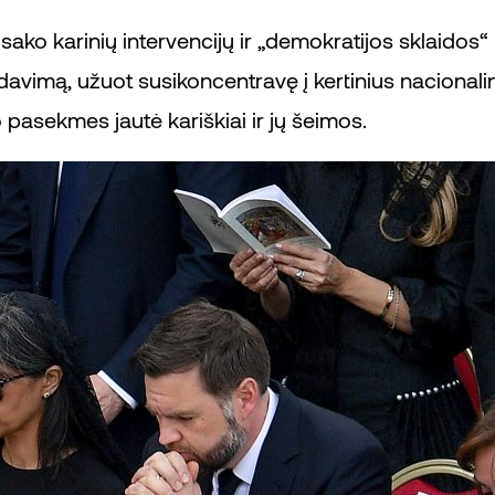
ako karinių intervencijų ir „demokratijos sklaidos“ 
davimą, užuot susikoncentravę į kertinius nacionaliniu
 pasekmes jautė kariškiai ir jų šeimos.