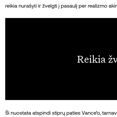
reikia nurašyti ir žvelgti į pasaulį per realizmo aki
Reikia žv
Ši nuostata atspindi stiprų paties Vance’o, tarna