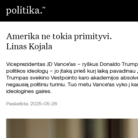
Amerika ne tokia primityvi.
Linas Kojala
Viceprezidentas JD Vance’as – ryškus Donaldo Trumpo a
politikos ideologų – jo įtaką prieš kurį laiką pavadinau 
Trumpas sveikino Vestpointo karo akademijos absolven
negausią politiniu turiniu. Tuo metu Vance‘as vyko į ka
ideologines gaires.
Paskelbta: 2025-05-26