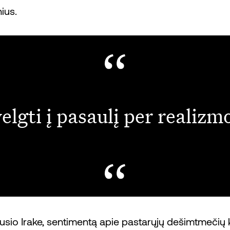
nius.
elgti į pasaulį per realizm
vusio Irake, sentimentą apie pastarųjų dešimtmečių k