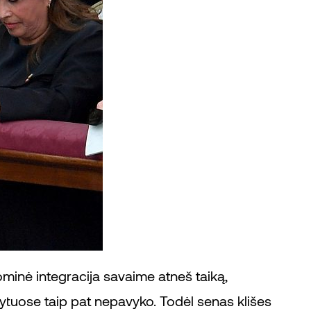
ominė integracija savaime atneš taiką,
Rytuose taip pat nepavyko. Todėl senas klišes