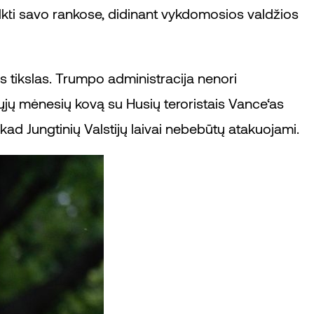
sutelkti savo rankose, didinant vykdomosios valdžios
s tikslas. Trumpo administracija nenori
arųjų mėnesių kovą su Husių teroristais Vance‘as
 kad Jungtinių Valstijų laivai nebebūtų atakuojami.