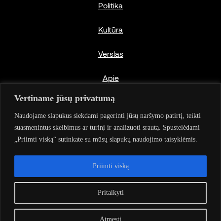
Politika
Kultūra
Verslas
Apie
Vertiname jūsų privatumą
Privatumo politika
Naudojame slapukus siekdami pagerinti jūsų naršymo patirtį, teikti
suasmenintus skelbimus ar turinį ir analizuoti srautą. Spustelėdami
„Priimti viską“ sutinkate su mūsų slapukų naudojimo taisyklėmis.
Priimti viską
© 2024 Politica.ngo
Visos teisės saugomos. Be autoriaus sutikimo
Pritaikyti
draudžiama kopijuoti
ir platinti svetainėje patalpintą informaciją.
Atmesti