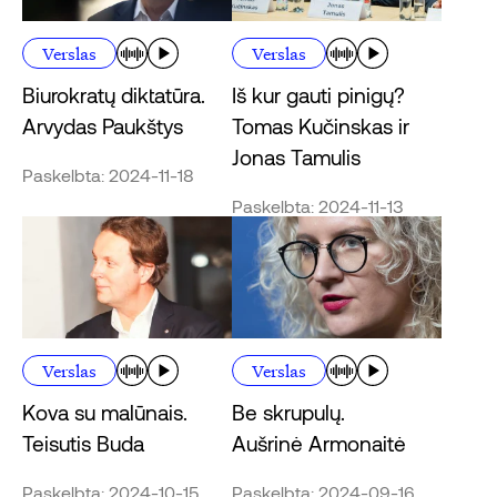
Verslas
Verslas
Biurokratų diktatūra.
Iš kur gauti pinigų?
Arvydas Paukštys
Tomas Kučinskas ir
Jonas Tamulis
Paskelbta: 2024-11-18
Paskelbta: 2024-11-13
Verslas
Verslas
Kova su malūnais.
Be skrupulų.
Teisutis Buda
Aušrinė Armonaitė
Paskelbta: 2024-10-15
Paskelbta: 2024-09-16