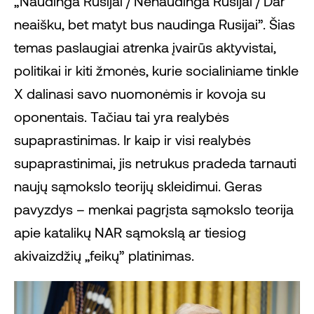
„Naudinga Rusijai / Nenaudinga Rusijai / Dar
neaišku, bet matyt bus naudinga Rusijai”. Šias
temas paslaugiai atrenka įvairūs aktyvistai,
politikai ir kiti žmonės, kurie socialiniame tinkle
X dalinasi savo nuomonėmis ir kovoja su
oponentais. Tačiau tai yra realybės
supaprastinimas. Ir kaip ir visi realybės
supaprastinimai, jis netrukus pradeda tarnauti
naujų sąmokslo teorijų skleidimui. Geras
pavyzdys – menkai pagrįsta sąmokslo teorija
apie katalikų NAR sąmokslą ar tiesiog
akivaizdžių „feikų” platinimas.