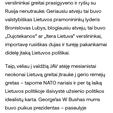
verslininkai greitai prasigyveno ir ryšių su
Rusija nenutraukė. Geriausiu atveju tai buvo
valstybiškas Lietuvos pramonininkų lyderis
Bronislovas Lubys, blogiausiu atveju, tai buvo
„Dujotekanos” ar „Itera Lietuva” verslininkai,
importavę rusiškas dujas ir turėję pakankamai
didelę įtaką Lietuvos politikai.
Taip, vėliau į valdžią JAV atėję mesianistai
neokonai Lietuvą greitai įtraukė į gėrio rėmėjų
gretas – tapome NATO nariais ir per tą laiką
Lietuvos politikoje išsivystė užsienio politikos
idealistų karta. George’as W Bushas mums
buvo puikus prezidentas – pasaulyje