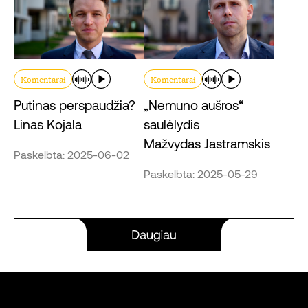
Komentarai
Komentarai
Putinas perspaudžia?
„Nemuno aušros“
Linas Kojala
saulėlydis
Mažvydas Jastramskis
Paskelbta: 2025-06-02
Paskelbta: 2025-05-29