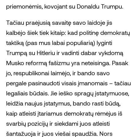
priemonėmis, kovojant su Donaldu Trumpu.
Tačiau praėjusią savaitę savo laidoje jis
kalbėjo šiek tiek kitaip: kad politinę demokratų
taktiką (pas mus labai populiarią) lyginti
Trumpą su Hitleriu ir vadinti dabar vykdomą
Musko reformą fašizmu yra neteisinga. Pasak
jo, respublikonai laimėjo, ir bando savo
pergale pasinaudoti visais įmanomais – tačiau
legaliais būdais. Jie ieško spragų įstatymuose,
leidžia naujus įstatymus, bando rasti būdą,
kaip atleisti įtariamus demokratų rėmėjus iš
svarbių pozicijų ir siekdami juos atleisti
šantažuoja ir juos viešai spaudžia. Nors