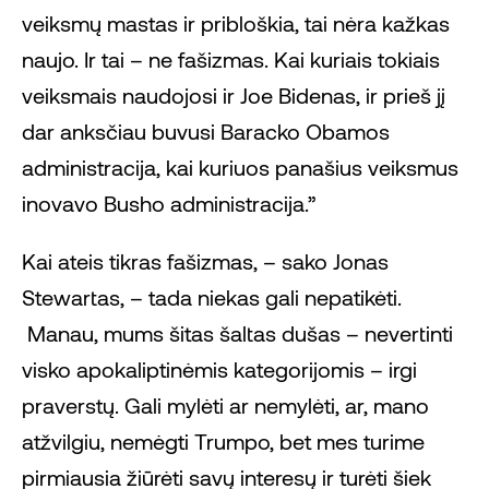
veiksmų mastas ir pribloškia, tai nėra kažkas
naujo. Ir tai – ne fašizmas. Kai kuriais tokiais
veiksmais naudojosi ir Joe Bidenas, ir prieš jį
dar anksčiau buvusi Baracko Obamos
administracija, kai kuriuos panašius veiksmus
inovavo Busho administracija.”
Kai ateis tikras fašizmas, – sako Jonas
Stewartas, – tada niekas gali nepatikėti.
Manau, mums šitas šaltas dušas – nevertinti
visko apokaliptinėmis kategorijomis – irgi
praverstų. Gali mylėti ar nemylėti, ar, mano
atžvilgiu, nemėgti Trumpo, bet mes turime
pirmiausia žiūrėti savų interesų ir turėti šiek