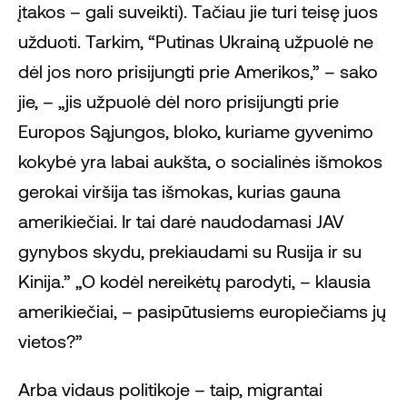
įtakos – gali suveikti). Tačiau jie turi teisę juos
užduoti. Tarkim, “Putinas Ukrainą užpuolė ne
dėl jos noro prisijungti prie Amerikos,” – sako
jie, – „jis užpuolė dėl noro prisijungti prie
Europos Sąjungos, bloko, kuriame gyvenimo
kokybė yra labai aukšta, o socialinės išmokos
gerokai viršija tas išmokas, kurias gauna
amerikiečiai. Ir tai darė naudodamasi JAV
gynybos skydu, prekiaudami su Rusija ir su
Kinija.” „O kodėl nereikėtų parodyti, – klausia
amerikiečiai, – pasipūtusiems europiečiams jų
vietos?”
Arba vidaus politikoje – taip, migrantai