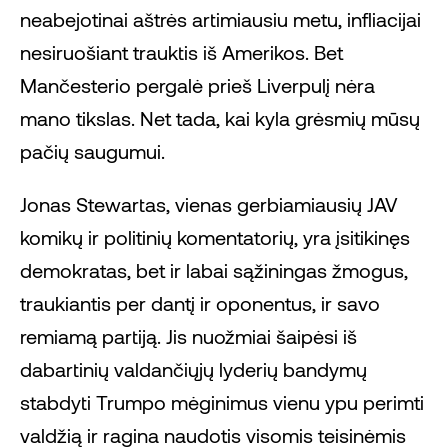
neabejotinai aštrės artimiausiu metu, infliacijai
nesiruošiant trauktis iš Amerikos. Bet
Mančesterio pergalė prieš Liverpulį nėra
mano tikslas. Net tada, kai kyla grėsmių mūsų
pačių saugumui.
Jonas Stewartas, vienas gerbiamiausių JAV
komikų ir politinių komentatorių, yra įsitikinęs
demokratas, bet ir labai sąžiningas žmogus,
traukiantis per dantį ir oponentus, ir savo
remiamą partiją. Jis nuožmiai šaipėsi iš
dabartinių valdančiųjų lyderių bandymų
stabdyti Trumpo mėginimus vienu ypu perimti
valdžią ir ragina naudotis visomis teisinėmis