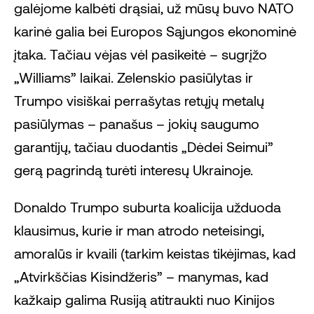
galėjome kalbėti drąsiai, už mūsų buvo NATO
karinė galia bei Europos Sąjungos ekonominė
įtaka. Tačiau vėjas vėl pasikeitė – sugrįžo
„Williams” laikai. Zelenskio pasiūlytas ir
Trumpo visiškai perrašytas retųjų metalų
pasiūlymas – panašus – jokių saugumo
garantijų, tačiau duodantis „Dėdei Seimui”
gerą pagrindą turėti interesų Ukrainoje.
Donaldo Trumpo suburta koalicija užduoda
klausimus, kurie ir man atrodo neteisingi,
amoralūs ir kvaili (tarkim keistas tikėjimas, kad
„Atvirkščias Kisindžeris” – manymas, kad
kažkaip galima Rusiją atitraukti nuo Kinijos