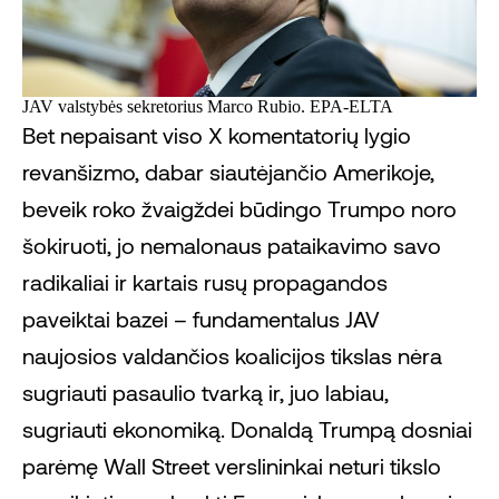
JAV valstybės sekretorius Marco Rubio. EPA-ELTA
Bet nepaisant viso X komentatorių lygio
revanšizmo, dabar siautėjančio Amerikoje,
beveik roko žvaigždei būdingo Trumpo noro
šokiruoti, jo nemalonaus pataikavimo savo
radikaliai ir kartais rusų propagandos
paveiktai bazei – fundamentalus JAV
naujosios valdančios koalicijos tikslas nėra
sugriauti pasaulio tvarką ir, juo labiau,
sugriauti ekonomiką. Donaldą Trumpą dosniai
parėmę Wall Street verslininkai neturi tikslo