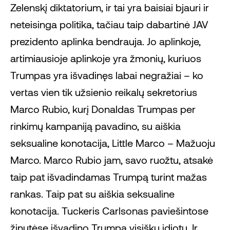
Zelenskį diktatorium, ir tai yra baisiai bjauri ir
neteisinga politika, tačiau taip dabartinė JAV
prezidento aplinka bendrauja. Jo aplinkoje,
artimiausioje aplinkoje yra žmonių, kuriuos
Trumpas yra išvadinęs labai negražiai – ko
vertas vien tik užsienio reikalų sekretorius
Marco Rubio, kurį Donaldas Trumpas per
rinkimų kampaniją pavadino, su aiškia
seksualine konotacija, Little Marco – Mažuoju
Marco. Marco Rubio jam, savo ruožtu, atsakė
taip pat išvadindamas Trumpą turint mažas
rankas. Taip pat su aiškia seksualine
konotacija. Tuckeris Carlsonas paviešintose
žinutėse išvadino Trumpą visišku idiotu. Ir