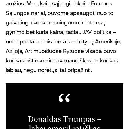
amžius. Mes, kaip sąjungininkai ir Europos
Sąjungos nariai, buvome apsaugoti nuo to
gaivalingo konkurencingumo ir interesų
gynimo bet kuria kaina, tačiau JAV politika –
net ir pastaraisiais metais – Lotynų Amerikoje,
Azijoje, Artimuosiuose Rytuose visada buvo
kur kas aštresnė ir savanaudiškesnė, kur kas
labiau, negu norėtųsi tai pripažinti.
Donaldas Trumpas –
labai amerikietiškas