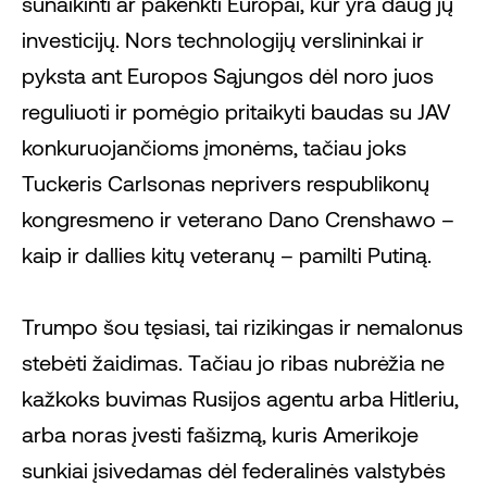
sunaikinti ar pakenkti Europai, kur yra daug jų
investicijų. Nors technologijų verslininkai ir
pyksta ant Europos Sąjungos dėl noro juos
reguliuoti ir pomėgio pritaikyti baudas su JAV
konkuruojančioms įmonėms, tačiau joks
Tuckeris Carlsonas neprivers respublikonų
kongresmeno ir veterano Dano Crenshawo –
kaip ir dallies kitų veteranų – pamilti Putiną.
Trumpo šou tęsiasi, tai rizikingas ir nemalonus
stebėti žaidimas. Tačiau jo ribas nubrėžia ne
kažkoks buvimas Rusijos agentu arba Hitleriu,
arba noras įvesti fašizmą, kuris Amerikoje
sunkiai įsivedamas dėl federalinės valstybės