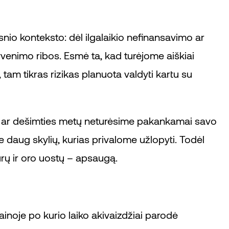
snio konteksto: dėl ilgalaikio nefinansavimo ar
venimo ribos. Esmė ta, kad turėjome aiškiai
am tikras rizikas planuota valdyti kartu su
ių ar dešimties metų neturėsime pakankamai savo
 daug skylių, kurias privalome užlopyti. Todėl
ūrų ir oro uostų – apsaugą.
ainoje po kurio laiko akivaizdžiai parodė