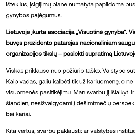
išteklius, įsigijimų plane numatyta papildoma pu
gynybos pajėgumus.
Lietuvoje įkurta asociacija „Visuotinė gynyba“. V
buvęs prezidento patarėjas nacionaliniam saugu
organizacijos tikslų – pasiekti supratimą Lietuvoje,
Viskas priklauso nuo požiūrio taško. Valstybė sut
Kaip vadas, galiu kalbėti tik už kariuomenę, o ne
visuomenės pasitikėjimu. Man svarbu jį išlaikyti ir
šiandien, nesižvalgydami į dešimtmečių perspektyva
bei kariai.
Kita vertus, svarbu paklausti: ar valstybės instit