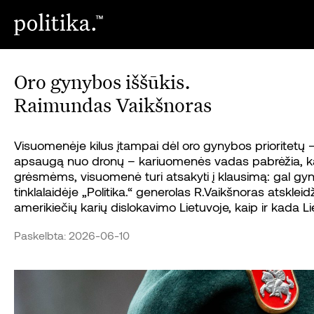
Oro gynybos iššūkis.
Raimundas Vaikšnoras
Visuomenėje kilus įtampai dėl oro gynybos prioritetų – a
apsaugą nuo dronų – kariuomenės vadas pabrėžia, kad t
grėsmėms, visuomenė turi atsakyti į klausimą: gal gynyb
tinklalaidėje „Politika.“ generolas R.Vaikšnoras atskleidž
amerikiečių karių dislokavimo Lietuvoje, kaip ir kada 
Paskelbta: 2026-06-10