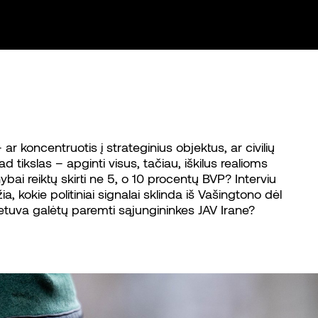
r koncentruotis į strateginius objektus, ar civilių
ikslas – apginti visus, tačiau, iškilus realioms
ai reiktų skirti ne 5, o 10 procentų BVP? Interviu
ia, kokie politiniai signalai sklinda iš Vašingtono dėl
Lietuva galėtų paremti sąjungininkes JAV Irane?