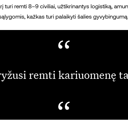
turi remti 8–9 civiliai, užtikrinantys logistiką, amu
o sąlygomis, kažkas turi palaikyti šalies gyvybingumą
yžusi remti kariuomenę ta