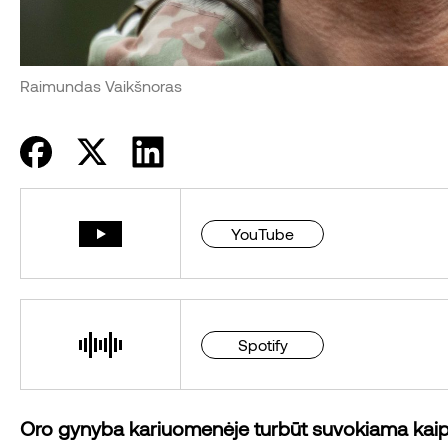
Raimundas Vaikšnoras
YouTube
Spotify
Oro gynyba kariuomenėje turbūt suvokiama kaip p