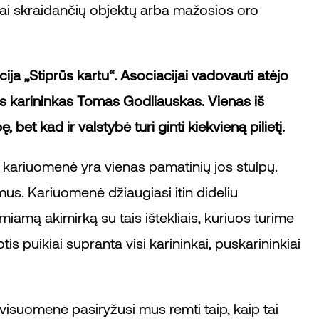
emai skraidančių objektų arba mažosios oro
ja „Stiprūs kartu“. Asociacijai vadovauti atėjo
s karininkas Tomas Godliauskas. Vienas iš
 bet kad ir valstybė turi ginti kiekvieną pilietį.
o kariuomenė yra vienas pamatinių jos stulpų.
mus. Kariuomenė džiaugiasi itin dideliu
emiamą akimirką su tais ištekliais, kuriuos turime
s puikiai supranta visi karininkai, puskarininkiai
 visuomenė pasiryžusi mus remti taip, kaip tai