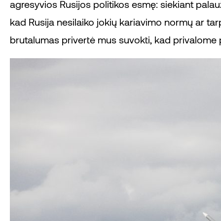
agresyvios Rusijos politikos esmę: siekiant palaužti
kad Rusija nesilaiko jokių kariavimo normų ar tarp
brutalumas privertė mus suvokti, kad privalome pa