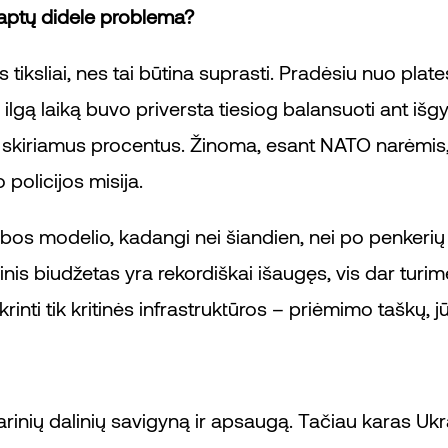
s taptų didele problema?
iksliai, nes tai būtina suprasti. Pradėsiu nuo plate
ą laiką buvo priversta tiesiog balansuoti ant išgy
 skiriamus procentus. Žinoma, esant NATO narėmis, t
 policijos misija.
nybos modelio, kadangi nei šiandien, nei po penker
is biudžetas yra rekordiškai išaugęs, vis dar turime
inti tik kritinės infrastruktūros – priėmimo taškų, j
arinių dalinių savigyną ir apsaugą. Tačiau karas Ukr