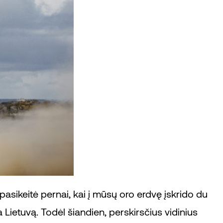
pasikeitė pernai, kai į mūsų oro erdvę įskrido du
a Lietuvą. Todėl šiandien, perskirsčius vidinius