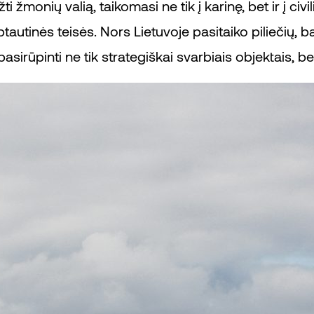
 žmonių valią, taikomasi ne tik į karinę, bet ir į civi
tautinės teisės. Nors Lietuvoje pasitaiko piliečių, 
sirūpinti ne tik strategiškai svarbiais objektais, b