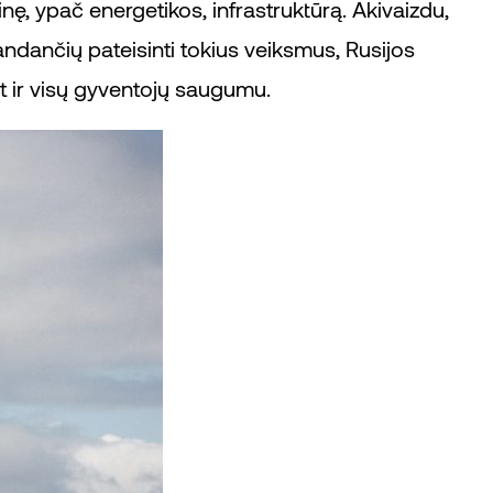
linę, ypač energetikos, infrastruktūrą. Akivaizdu,
bandančių pateisinti tokius veiksmus, Rusijos
et ir visų gyventojų saugumu.