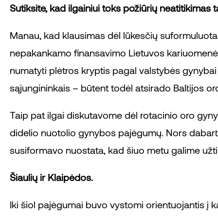
Sutiksite, kad ilgainiui toks požiūrių neatitikima
Manau, kad klausimas dėl lūkesčių suformuluotas t
nepakankamo finansavimo Lietuvos kariuomenė ilg
numatyti plėtros kryptis pagal valstybės gynybai
sąjungininkais – būtent todėl atsirado Baltijos oro
Taip pat ilgai diskutavome dėl rotacinio oro gy
didelio nuotolio gynybos pajėgumų. Nors dabartin
susiformavo nuostata, kad šiuo metu galime užtikr
Šiaulių ir Klaipėdos.
Iki šiol pajėgumai buvo vystomi orientuojantis į k