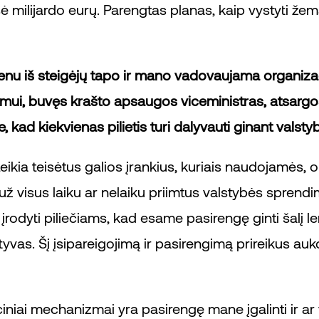
sė milijardo eurų. Parengtas planas, kaip vystyti ž
ienu iš steigėjų tapo ir mano vadovaujama organizaci
mui, buvęs krašto apsaugos viceministras, atsargo
 kad kiekvienas pilietis turi dalyvauti ginant valstybę,
eikia teisėtus galios įrankius, kuriais naudojamės, 
 už visus laiku ar nelaiku priimtus valstybės sprendi
 įrodyti piliečiams, kad esame pasirengę ginti šalį l
s. Šį įsipareigojimą ir pasirengimą prireikus aukoti
uciniai mechanizmai yra pasirengę mane įgalinti ir ar