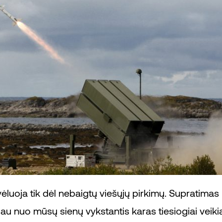
ėluoja tik dėl nebaigtų viešųjų pirkimų. Supratimas 
liau nuo mūsų sienų vykstantis karas tiesiogiai veiki